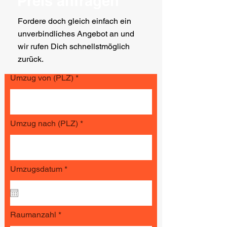
Preis anfragen
Fordere doch gleich einfach ein
unverbindliches Angebot an und
wir rufen Dich schnellstmöglich
zurück.
Umzug von (PLZ)
Umzug nach (PLZ)
r
Umzugsdatum
*
e
q
u
i
r
Raumanzahl
e
d